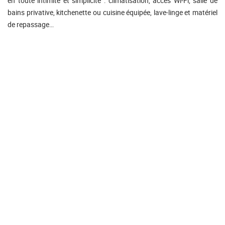
en toute intimité et simplicité : climatisation, accès Wi-Fi, salle de
bains privative, kitchenette ou cuisine équipée, lave-linge et matériel
de repassage…