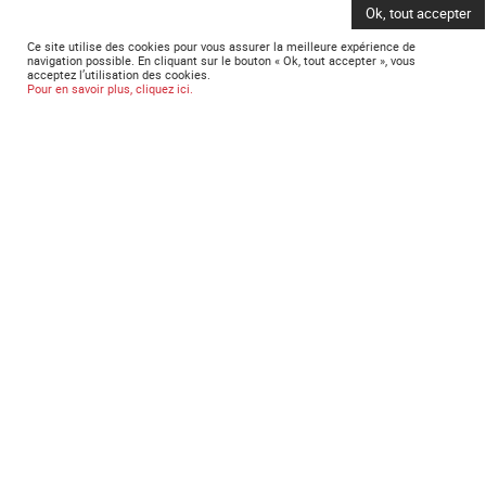
Ok, tout accepter
Ce site utilise des cookies pour vous assurer la meilleure expérience de
navigation possible. En cliquant sur le bouton « Ok, tout accepter », vous
acceptez l’utilisation des cookies.
Pour en savoir plus, cliquez ici.
LOCATION APPARTEMENTS AVEC SERVICE HOTELIER
A CANNES
ARTHUR P
18 Traverse Beauséjour
06400 Cannes - FRANCE
Tél. :
+33 6 70 40 22 57
reservation@arthur-p.com