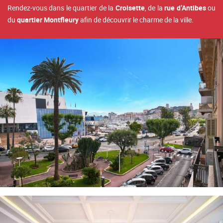
Rendez-vous dans le quartier de la
Croisette
, de la
rue d’Antibes
ou
du
quartier Montfleury
afin de découvrir le charme de la ville.