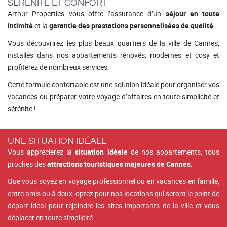
SÉRÉNITÉ ET CONFORT
Arthur Properties vous offre l’assurance d’un
séjour en toute
intimité
et la
garantie des prestations personnalisées de qualité
.
Vous découvrirez les plus beaux quartiers de la ville de Cannes,
installés dans nos appartements rénovés, modernes et cosy et
profiterez de nombreux services.
Cette formule confortable est une solution idéale pour organiser vos
vacances ou préparer votre voyage d’affaires en toute simplicité et
sérénité !
UNE SITUATION IDÉALE
Vous apprécierez la
situation idéale
de nos appartements, tous
proches des
attractions touristiques majeures de Cannes
.
Que vous soyez en voyage professionnel ou en vacances en famille,
entre amis ou à deux, optez pour nos locations qui seront le point de
départ idéal pour rejoindre les sites importants de la ville et vous
déplacer en toute simplicité.