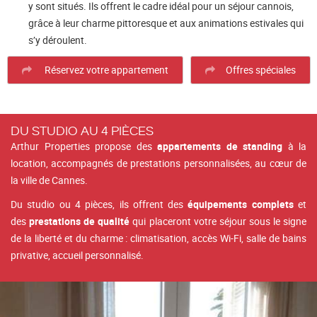
y sont situés. Ils offrent le cadre idéal pour un séjour cannois,
grâce à leur charme pittoresque et aux animations estivales qui
s’y déroulent.
Réservez votre appartement
Offres spéciales
DU STUDIO AU 4 PIÈCES
Arthur Properties propose des
appartements de standing
à la
location, accompagnés de prestations personnalisées, au cœur de
la ville de Cannes.
Du studio ou 4 pièces, ils offrent des
équipements complets
et
des
prestations de qualité
qui placeront votre séjour sous le signe
de la liberté et du charme : climatisation, accès Wi-Fi, salle de bains
privative, accueil personnalisé.